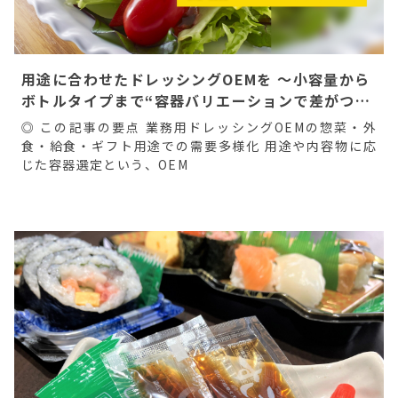
用途に合わせたドレッシングOEMを ～小容量から
ボトルタイプまで“容器バリエーションで差がつ
く”開発提案～
◎ この記事の要点 業務用ドレッシングOEMの惣菜・外
食・給食・ギフト用途での需要多様化 用途や内容物に応
じた容器選定という、OEM