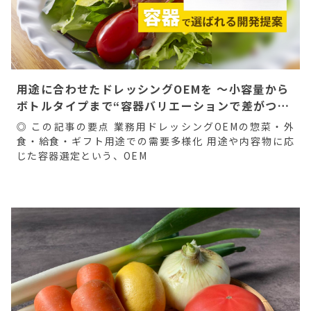
用途に合わせたドレッシングOEMを ～小容量から
ボトルタイプまで“容器バリエーションで差がつ
く”開発提案～
◎ この記事の要点 業務用ドレッシングOEMの惣菜・外
食・給食・ギフト用途での需要多様化 用途や内容物に応
じた容器選定という、OEM