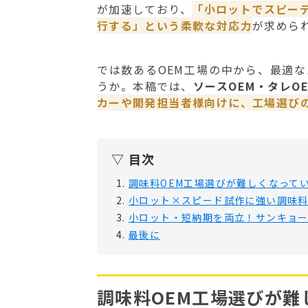
が加速しており、
「小ロットでスピー
行する」という柔軟な対応力
が求めら
では数あるOEM工場の中から、最適
うか。本稿では、
ソースOEM・タレO
カーや開発担当者様向けに、工場選び
▽ 目次
1.
調味料OEM工場選びが難しくなって
2.
小ロット×スピード試作に強い調味料
3.
小ロット・短納期を両立！サンキョー
4.
最後に
調味料OEM工場選びが難