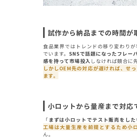
試作から納品までの時間が
食品業界ではトレンドの移り変わりが
でいます。
SNSで話題になったフレー
感を持って市場投入
しなければ競合に
しかしOEM先の対応が遅ければ、せ
ます。
小ロットから量産まで対応
「
まずは小ロットでテスト販売をした
工場は大量生産を前提とするため小
ん。