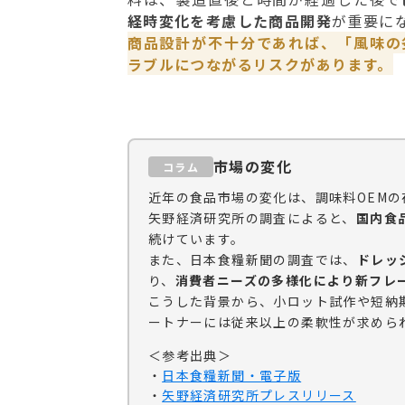
経時変化を考慮した商品開発
が重要に
商品設計が不十分であれば、「風味の
ラブルにつながるリスクがあります。
市場の変化
コラム
近年の食品市場の変化は、調味料OEM
矢野経済研究所の調査によると、
国内食
続けています。
また、日本食糧新聞の調査では、
ドレッ
り、
消費者ニーズの多様化により新フレ
こうした背景から、小ロット試作や短納
ートナーには従来以上の柔軟性が求めら
＜参考出典＞
・
日本食糧新聞・電子版
・
矢野経済研究所プレスリリース