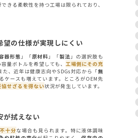
行
できる柔軟性を持つ工場は限られており、
。
希望の仕様が実現しにくい
容器形態
」「
原材料
」「
製法
」の選択肢も
小容量ボトルを希望しても、
工場側にその充
また、近年は健康志向やSDGs対応から「
無
るケースも増えています。ところがOEM先
妥協せざるを得ない
状況が発生しています。
安が拭えない
が不十分
な場合も見られます。特に液体調味
色や粘性の変化
が起こりやすく、
保存中の