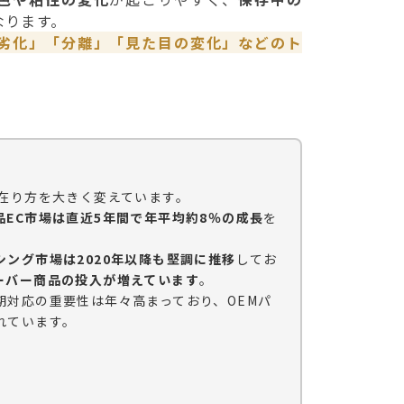
なります。
劣化」「分離」「見た目の変化」などのト
の在り方を大きく変えています。
品EC市場は直近5年間で年平均約8％の成長
を
シング市場は2020年以降も堅調に推移
してお
ーバー商品の投入が増えています
。
期対応の重要性は年々高まっており、OEMパ
れています。